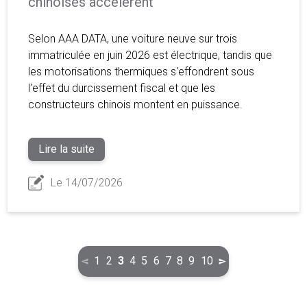
chinoises accélèrent
Selon AAA DATA, une voiture neuve sur trois
immatriculée en juin 2026 est électrique, tandis que
les motorisations thermiques s'effondrent sous
l'effet du durcissement fiscal et que les
constructeurs chinois montent en puissance.
Lire la suite
Le 14/07/2026
(current)
1
2
3
4
5
6
7
8
9
10