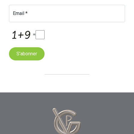
Email *
=
S'abonner