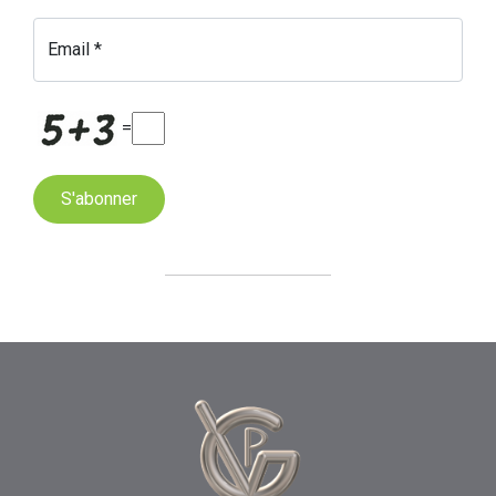
Email *
=
S'abonner