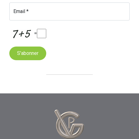
Email *
=
S'abonner