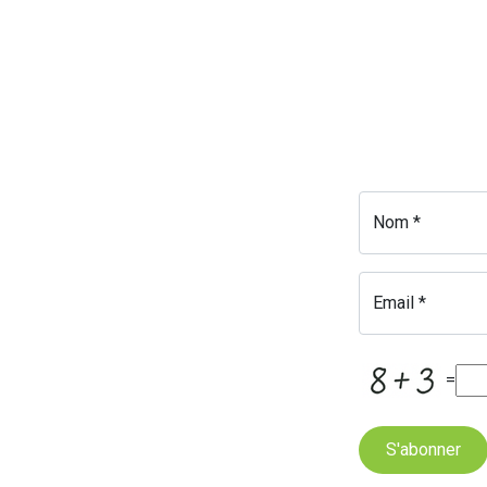
Nom *
Email *
=
S'abonner