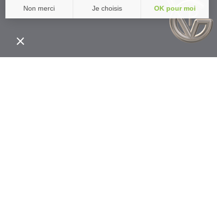
Contac
Guillaume V
29 rue de Gaujal, 12
06 45 69 17 
contact@gvpatrim