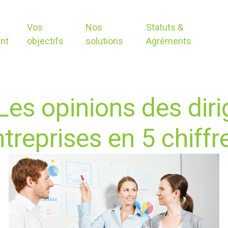
Vos
Nos
Statuts &
nt
objectifs
solutions
Agréments
Les opinions des dir
treprises en 5 chiffr